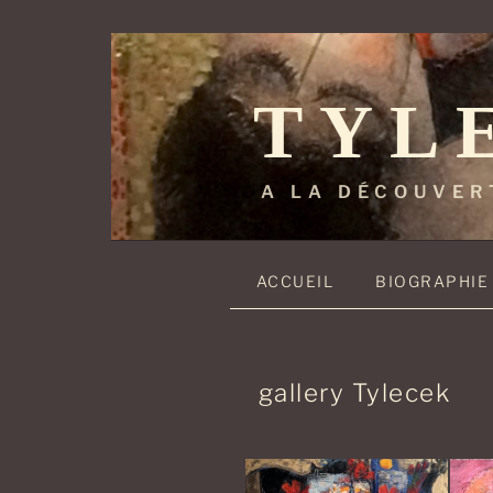
Aller
au
contenu
TYL
principal
A LA DÉCOUVER
ACCUEIL
BIOGRAPHIE
gallery Tylecek