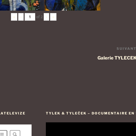
«
‹
of
2
›
»
SUIVAN
Galerie TYLECE
KATELEVIZE
TYLEK & TYLEČEK – DOCUMENTAIRE EN V
Lecteur
vidéo