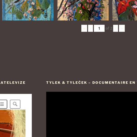
«
‹
of
2
›
»
KATELEVIZE
TYLEK & TYLEČEK – DOCUMENTAIRE EN V
Lecteur
vidéo