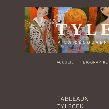
Aller
au
contenu
TYL
principal
A LA DÉCOUVER
ACCUEIL
BIOGRAPHIE
TABLEAUX
TYLECEK