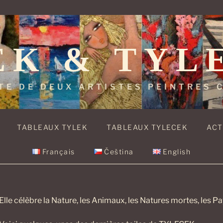
EK & TYL
TE DE DEUX ARTISTES PEINTRES
TABLEAUX TYLEK
TABLEAUX TYLECEK
ACT
Français
Čeština
English
Elle célèbre la Nature, les Animaux, les Natures mortes, les P