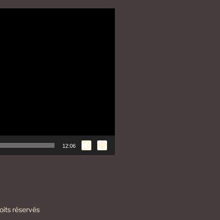
12:06
its réservés