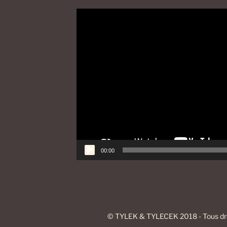
Video
přehrávač
00:00
í
© TYLEK & TYLECEK 2018 - Tous dro
mace