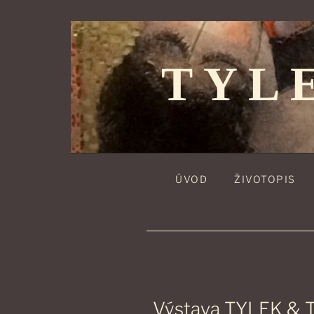
Přejít
k
obsahu
TYL
webu
ÚVOD
ŽIVOTOPIS
Výstava TYLEK & 