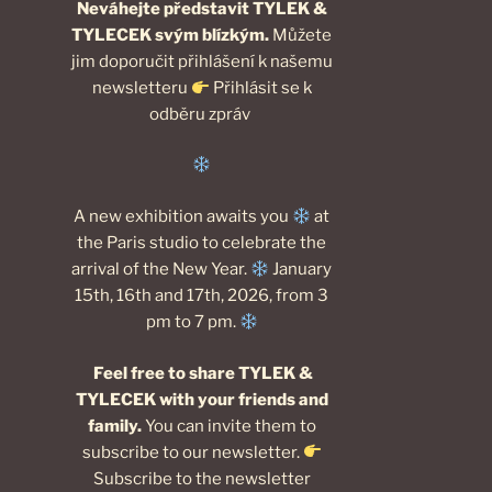
Neváhejte představit TYLEK &
TYLECEK svým blízkým.
Můžete
jim doporučit přihlášení k našemu
newsletteru
Přihlásit se k
odběru zpráv
A new exhibition awaits you
at
the Paris studio to celebrate the
arrival of the New Year.
January
15th, 16th and 17th, 2026, from 3
pm to 7 pm.
Feel free to share TYLEK &
TYLECEK with your friends and
family.
You can invite them to
subscribe to our newsletter.
Subscribe to the newsletter