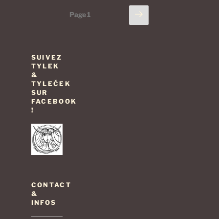
Pagination
Page
Page
1
suivante
des
publications
SUIVEZ
TYLEK
&
TYLEČEK
SUR
FACEBOOK
!
CONTACT
&
INFOS