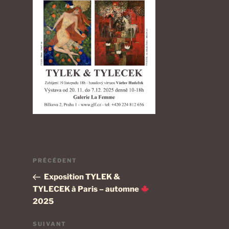
Navigation
Article
PRÉCÉDENT
de
précédent
Exposition TYLEK &
l’article
TYLECEK à Paris – automne
2025
Article
SUIVANT