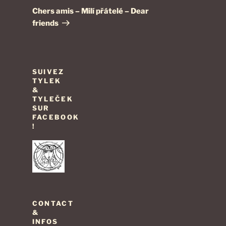
suivant
Chers amis – Milí přátelé – Dear
friends
SUIVEZ
TYLEK
&
TYLEČEK
SUR
FACEBOOK
!
CONTACT
&
INFOS