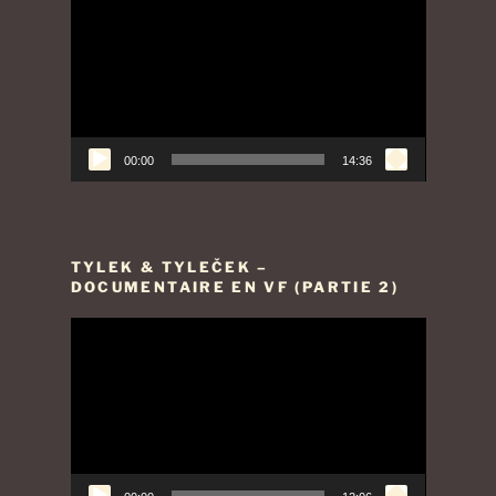
vidéo
00:00
14:36
TYLEK & TYLEČEK –
DOCUMENTAIRE EN VF (PARTIE 2)
Lecteur
vidéo