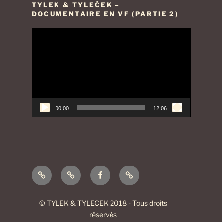
TYLEK & TYLEČEK –
DOCUMENTAIRE EN VF (PARTIE 2)
Lecteur
vidéo
00:00
12:06
Vidéos
Contact
Page
Mentions
de
et
Facebook
légales
présentation
Newsletter
© TYLEK & TYLECEK 2018 - Tous droits
réservés