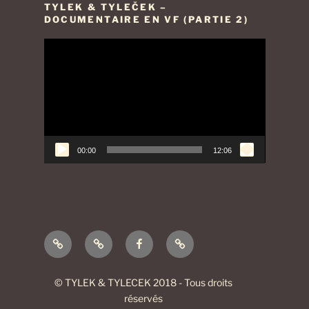
TYLEK & TYLEČEK –
DOCUMENTAIRE EN VF (PARTIE 2)
Lecteur
vidéo
00:00
12:06
Vidéos
Contact
Page
Mentions
de
et
Facebook
légales
présentation
Newsletter
© TYLEK & TYLECEK 2018 - Tous droits
réservés