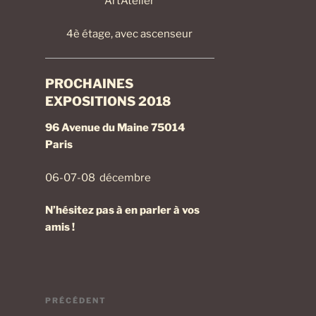
ArtAtelier
4è étage, avec ascenseur
PROCHAINES
EXPOSITIONS 2018
96 Avenue du Maine 75014
Paris
06-07-08 décembre
N’hésitez pas à en parler à vos
amis !
Navigation
Article
PRÉCÉDENT
de