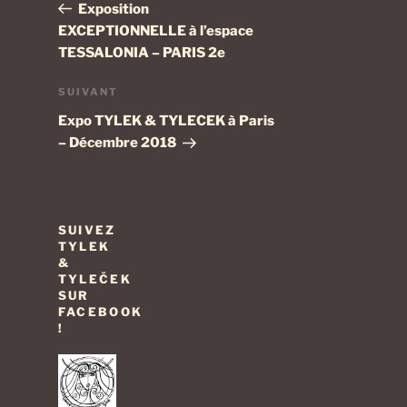
précédent
Exposition
l’article
EXCEPTIONNELLE à l’espace
TESSALONIA – PARIS 2e
Article
SUIVANT
suivant
Expo TYLEK & TYLECEK à Paris
– Décembre 2018
SUIVEZ
TYLEK
&
TYLEČEK
SUR
FACEBOOK
!