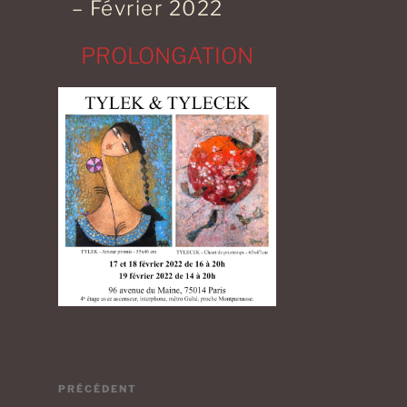
– Février 2022
PROLONGATION
Navigation
Article
PRÉCÉDENT
de