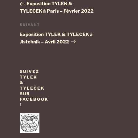
précédent
Exposition TYLEK &
l’article
TYLECEK à Paris – Février 2022
Article
SUIVANT
suivant
Exposition TYLEK & TYLECEK à
Jistebník – Avril 2022
SUIVEZ
TYLEK
&
TYLEČEK
SUR
FACEBOOK
!