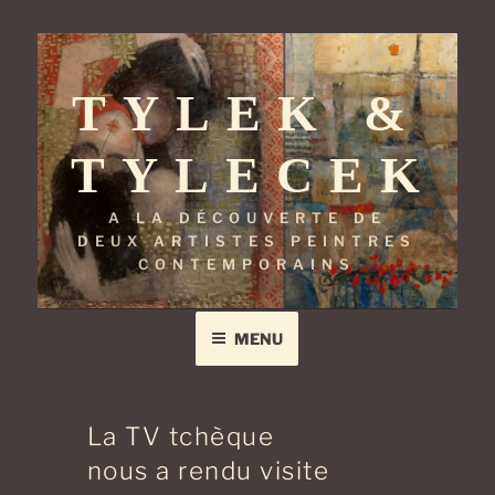
Aller
au
TYLEK &
contenu
principal
TYLECEK
A LA DÉCOUVERTE DE
DEUX ARTISTES PEINTRES
CONTEMPORAINS
MENU
La TV tchèque
nous a rendu visite