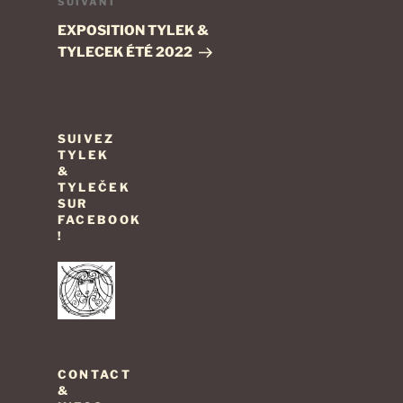
Article
SUIVANT
suivant
EXPOSITION TYLEK &
TYLECEK ÉTÉ 2022
SUIVEZ
TYLEK
&
TYLEČEK
SUR
FACEBOOK
!
CONTACT
&