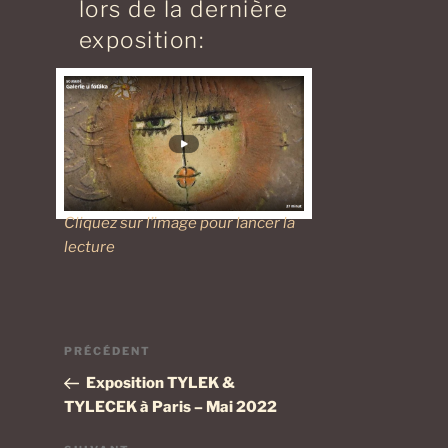
lors de la dernière
exposition:
Cliquez sur l’image pour lancer la
lecture
Navigation
Article
PRÉCÉDENT
de
précédent
Exposition TYLEK &
l’article
TYLECEK à Paris – Mai 2022