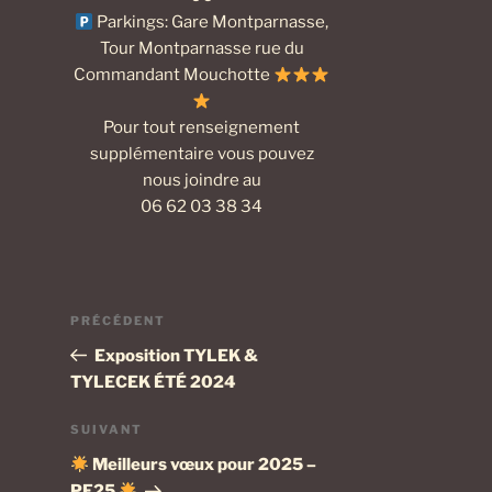
Parkings: Gare Montparnasse,
Tour Montparnasse rue du
Commandant Mouchotte
Pour tout renseignement
supplémentaire vous pouvez
nous joindre au
06 62 03 38 34
Navigation
Article
PRÉCÉDENT
de
précédent
Exposition TYLEK &
l’article
TYLECEK ÉTÉ 2024
Article
SUIVANT
suivant
Meilleurs vœux pour 2025 –
PF25