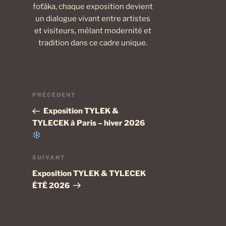
foťáka, chaque exposition devient
un dialogue vivant entre artistes
et visiteurs, mêlant modernité et
tradition dans ce cadre unique.
Navigation
Article
PRÉCÉDENT
de
précédent
Exposition TYLEK &
l’article
TYLECEK à Paris – hiver 2026
Article
SUIVANT
suivant
Exposition TYLEK & TYLECEK
ÉTÉ 2026