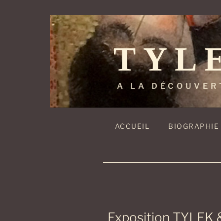
Aller
au
contenu
TYL
principal
A LA DÉCOUVER
ACCUEIL
BIOGRAPHIE
Exposition TYLEK